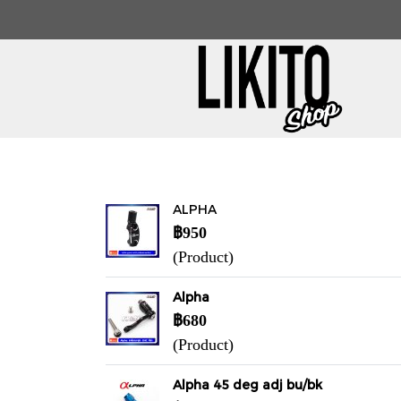
ALPHA
฿950
(Product)
Alpha
฿680
(Product)
Alpha 45 deg adj bu/bk