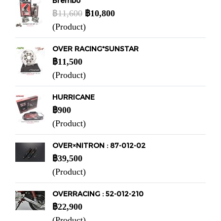
Brembo
฿11,600
฿10,800
(Product)
OVER RACING*SUNSTAR
฿11,500
(Product)
HURRICANE
฿900
(Product)
OVER×NITRON : 87-012-02
฿39,500
(Product)
OVERRACING : 52-012-210
฿22,900
(Product)