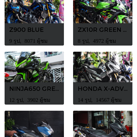
Z900 BLUE
ZX10R GREEN COLOR
9 รูป, 8071 ผู้ชม
8 รูป, 4972 ผู้ชม
NINJA650 GREEN
HONDA X-ADV จัดสภาพระบบเบรค BREMBO
12 รูป, 3902 ผู้ชม
14 รูป, 14567 ผู้ชม