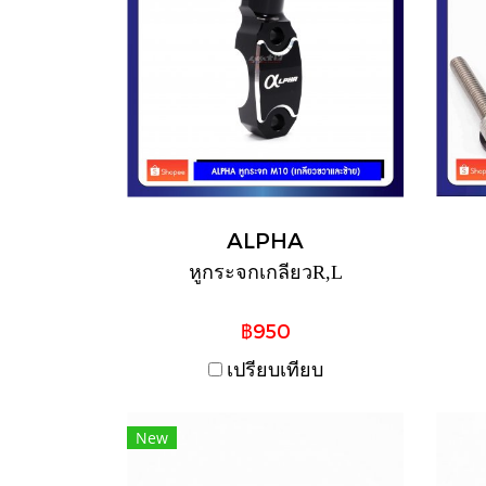
ALPHA
หูกระจกเกลียวR,L
฿950
เปรียบเทียบ
New