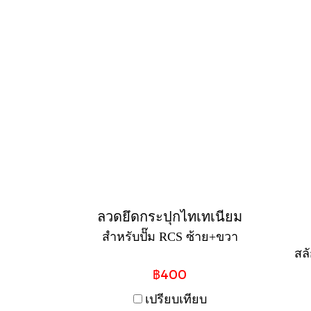
ลวดยึดกระปุกไทเทเนียม
สำหรับปั๊ม RCS ซ้าย+ขวา
สลั
฿400
เปรียบเทียบ