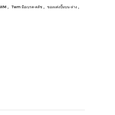
,
,
,
TWM
Twm มือเบรค-คลัช
ของแต่งปั๊มบน-ล่าง