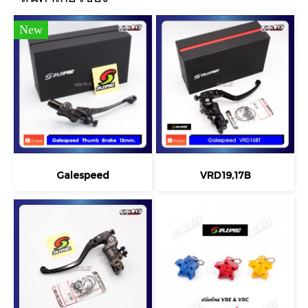
New
Galespeed
VRD19,17B